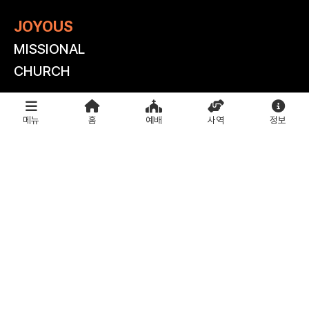
JOYOUS
MISSIONAL
CHURCH
조이어스교회
메뉴
홈
예배
사역
정보
서울시 용산구 독서당로 98(한남동 36-1)
TEL (+82) 02-534-4001
FAX (+82) 02-534-4002
E-MAIL joyous@joyous.or.kr
주일예배 안내
주일예배 1부 : 08:30_본당(3층)
주일예배 2부 : 10:50_본당(3층)
주일예배 3부 : 13:00_본당(3층)
조이패밀리(0~3세) : 10:40_예배실(2층)
조이플키즈(4~7세) : 10:40_예배실(2층)