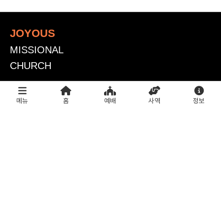
JOYOUS
MISSIONAL
CHURCH
조이어스교회
메뉴
홈
예배
사역
정보
서울시 용산구 독서당로 98(한남동 36-1)
TEL (+82) 02-534-4001
FAX (+82) 02-534-4002
E-MAIL joyous@joyous.or.kr
주일예배 안내
주일예배 1부 : 08:30_본당(3층)
주일예배 2부 : 10:50_본당(3층)
주일예배 3부 : 13:00_본당(3층)
조이패밀리(0~3세) : 10:40_예배실(2층)